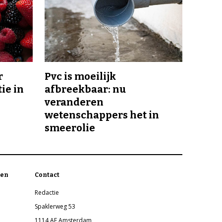
r
Pvc is moeilijk
ie in
afbreekbaar: nu
veranderen
wetenschappers het in
smeerolie
en
Contact
Redactie
Spaklerweg 53
1114 AE Amsterdam