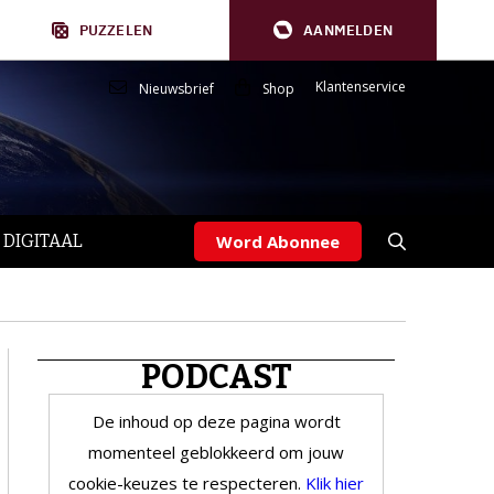
PUZZELEN
AANMELDEN
Klantenservice
Nieuwsbrief
Shop
 DIGITAAL
Word Abonnee
PODCAST
De inhoud op deze pagina wordt
momenteel geblokkeerd om jouw
cookie-keuzes te respecteren.
Klik hier