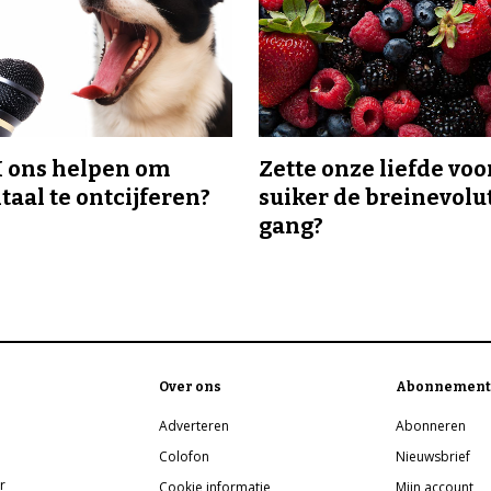
I ons helpen om
Zette onze liefde voo
taal te ontcijferen?
suiker de breinevolut
gang?
Over ons
Abonnement
Adverteren
Abonneren
Colofon
Nieuwsbrief
r
Cookie informatie
Mijn account