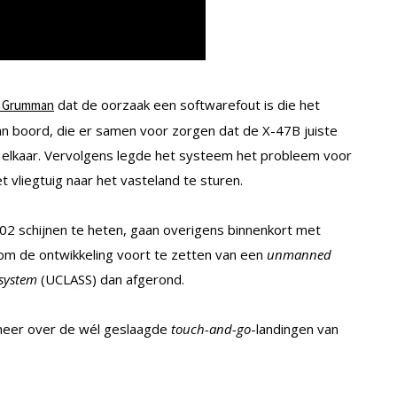
dat de oorzaak een softwarefout is die het
p Grumman
n boord, die er samen voor zorgen dat de X-47B juiste
t elkaar. Vervolgens legde het systeem het probleem voor
 vliegtuig naar het vasteland te sturen.
02 schijnen te heten, gaan overigens binnenkort met
jn om de ontwikkeling voort te zetten van een
unmanned
 system
(UCLASS) dan afgerond.
je meer over de wél geslaagde
touch-and-go
-landingen van