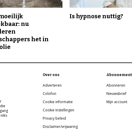
 moeilijk
Is hypnose nuttig?
kbaar: nu
deren
chappers het in
olie
Over ons
Abonnement
Adverteren
Abonneren
Colofon
Nieuwsbrief
r
Cookie informatie
Mijn account
 die
Cookie Instellingen
pgang
 niks
Privacy beleid
Disclaimer/vrijwaring