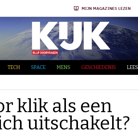
MIJN MAGAZINES LEZEN
TECH
SPACE
MENS
GESCHIEDENIS
LEES
r klik als een
ch uitschakelt?