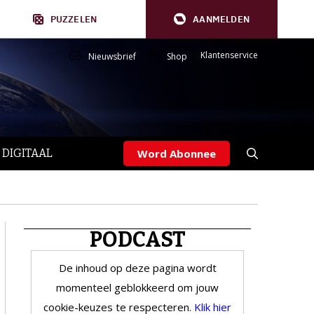
PUZZELEN
AANMELDEN
Klantenservice
Nieuwsbrief
Shop
 DIGITAAL
Word Abonnee
PODCAST
De inhoud op deze pagina wordt
momenteel geblokkeerd om jouw
cookie-keuzes te respecteren.
Klik hier