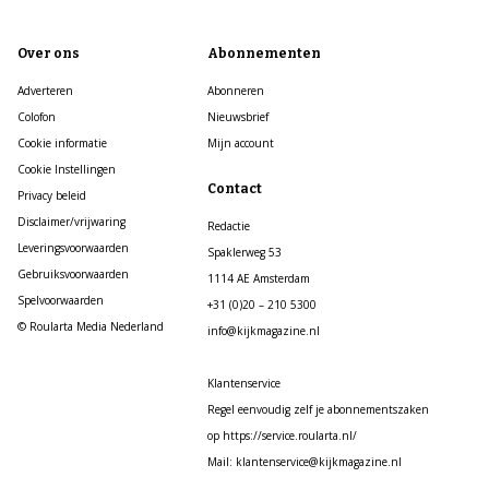
Over ons
Abonnementen
Adverteren
Abonneren
Colofon
Nieuwsbrief
Cookie informatie
Mijn account
Cookie Instellingen
Contact
Privacy beleid
Disclaimer/vrijwaring
Redactie
Leveringsvoorwaarden
Spaklerweg 53
Gebruiksvoorwaarden
1114 AE Amsterdam
Spelvoorwaarden
+31 (0)20 – 210 5300
© Roularta Media Nederland
info@kijkmagazine.nl
Klantenservice
Regel eenvoudig zelf je abonnementszaken
op https://service.roularta.nl/
Mail: klantenservice@kijkmagazine.nl