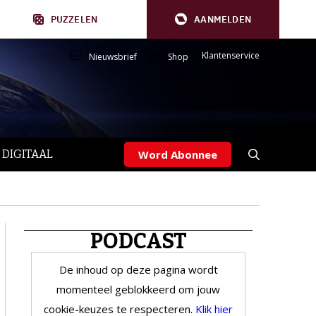
PUZZELEN
AANMELDEN
Klantenservice
Nieuwsbrief
Shop
 DIGITAAL
Word Abonnee
PODCAST
De inhoud op deze pagina wordt
momenteel geblokkeerd om jouw
cookie-keuzes te respecteren.
Klik hier