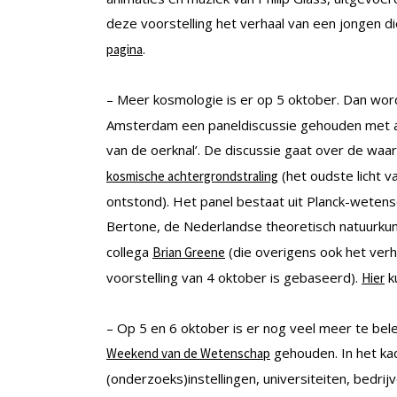
deze voorstelling het verhaal van een jongen di
.
pagina
– Meer kosmologie is er op 5 oktober. Dan word
Amsterdam een paneldiscussie gehouden met al
van de oerknal’. De discussie gaat over de wa
(het oudste licht v
kosmische achtergrondstraling
ontstond). Het panel bestaat uit Planck-wetens
Bertone, de Nederlandse theoretisch natuurkund
collega
(die overigens ook het ver
Brian Greene
voorstelling van 4 oktober is gebaseerd).
ku
Hier
– Op 5 en 6 oktober is er nog veel meer te bel
gehouden. In het ka
Weekend van de Wetenschap
(onderzoeks)instellingen, universiteiten, bedri