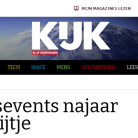
MIJN MAGAZINES LEZEN
TECH
SPACE
MENS
GESCHIEDENIS
LEES
events najaar
jtje