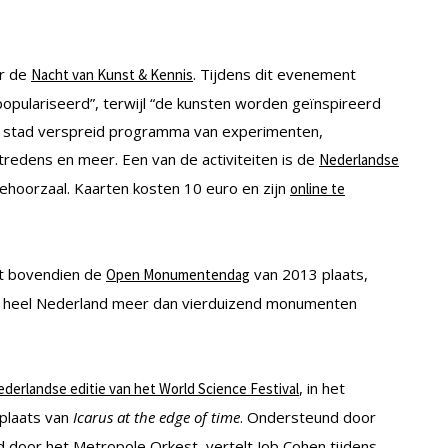
ur de
. Tijdens dit evenement
Nacht van Kunst & Kennis
pulariseerd”, terwijl “de kunsten worden geïnspireerd
de stad verspreid programma van experimenten,
tredens en meer. Een van de activiteiten is de
Nederlandse
ehoorzaal. Kaarten kosten 10 euro en zijn
online te
dt bovendien de
van 2013 plaats,
Open Monumentendag
 in heel Nederland meer dan vierduizend monumenten
, in het
derlandse editie van het World Science Festival
plaats van
Icarus at the edge of time
. Ondersteund door
rd door het Metropole Orkest, vertelt Job Cohen tijdens