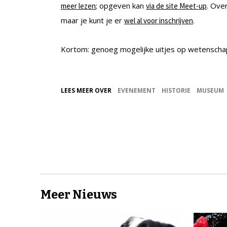
; opgeven kan
. Ove
meer lezen
via de site Meet-up
maar je kunt je er
.
wel al voor inschrijven
Kortom: genoeg mogelijke uitjes op wetensch
LEES MEER OVER
EVENEMENT
HISTORIE
MUSEUM
Meer Nieuws