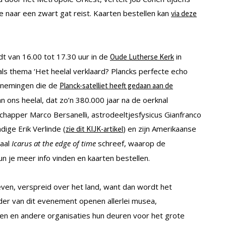
e naar een zwart gat reist. Kaarten bestellen kan
via deze
t van 16.00 tot 17.30 uur in de
in
Oude Lutherse Kerk
s thema ‘Het heelal verklaard? Plancks perfecte echo
arnemingen die de
Planck-satelliet heeft gedaan aan de
an ons heelal, dat zo’n 380.000 jaar na de oerknal
chapper Marco Bersanelli, astrodeeltjesfysicus Gianfranco
ige Erik Verlinde (
) en zijn Amerikaanse
zie dit KIJK-artikel
haal
Icarus at the edge of time
schreef, waarop de
n je meer info vinden en kaarten bestellen.
even, verspreid over het land, want dan wordt het
der van dit evenement openen allerlei musea,
jven en andere organisaties hun deuren voor het grote