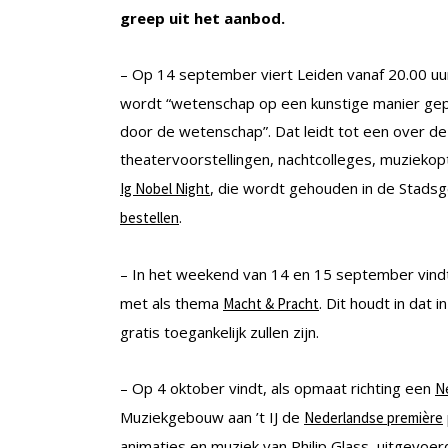
greep uit het aanbod.
– Op 14 september viert Leiden vanaf 20.00 u
wordt “wetenschap op een kunstige manier gepo
door de wetenschap”. Dat leidt tot een over 
theatervoorstellingen, nachtcolleges, muziekop
, die wordt gehouden in de Stadsg
Ig Nobel Night
.
bestellen
– In het weekend van 14 en 15 september vin
met als thema
. Dit houdt in dat
Macht & Pracht
gratis toegankelijk zullen zijn.
– Op 4 oktober vindt, als opmaat richting een
Ne
Muziekgebouw aan ’t IJ de
Nederlandse première
animaties en muziek van Philip Glass, uitgevoe