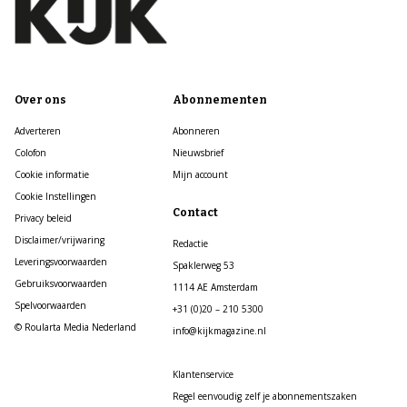
Over ons
Abonnementen
Adverteren
Abonneren
Colofon
Nieuwsbrief
Cookie informatie
Mijn account
Cookie Instellingen
Contact
Privacy beleid
Disclaimer/vrijwaring
Redactie
Leveringsvoorwaarden
Spaklerweg 53
Gebruiksvoorwaarden
1114 AE Amsterdam
Spelvoorwaarden
+31 (0)20 – 210 5300
© Roularta Media Nederland
info@kijkmagazine.nl
Klantenservice
Regel eenvoudig zelf je abonnementszaken