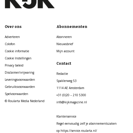
Over ons
Abonnementen
Adverteren
Abonneren
Colofon
Nieuwsbrief
Cookie informatie
Mijn account
Cookie Instellingen
Contact
Privacy beleid
Disclaimer/vrijwaring
Redactie
Leveringsvoorwaarden
Spaklerweg 53
Gebruiksvoorwaarden
1114 AE Amsterdam
Spelvoorwaarden
+31 (0)20 – 210 5300
© Roularta Media Nederland
info@kijkmagazine.nl
Klantenservice
Regel eenvoudig zelf je abonnementszaken
op https://service.roularta.nl/