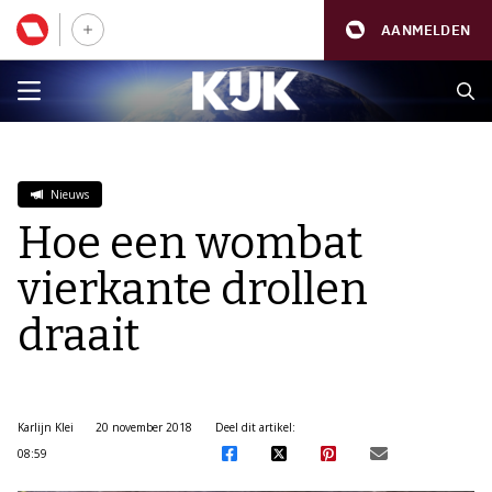
AANMELDEN
Nieuws
Hoe een wombat
vierkante drollen
draait
Karlijn Klei
20 november 2018
Deel dit artikel:
08:59