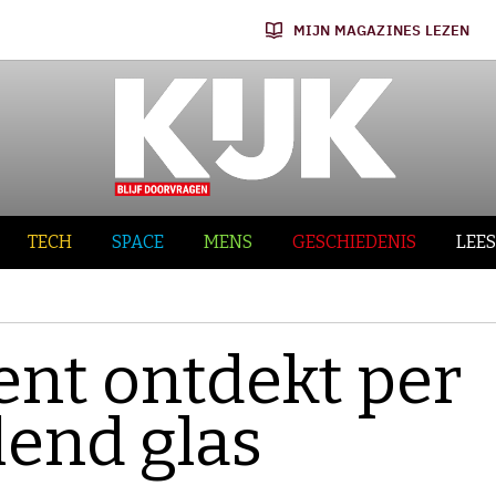
MIJN MAGAZINES LEZEN
TECH
SPACE
MENS
GESCHIEDENIS
LEES
ent ontdekt per
lend glas