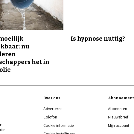
 moeilijk
Is hypnose nuttig?
kbaar: nu
deren
chappers het in
olie
Over ons
Abonnement
Adverteren
Abonneren
Colofon
Nieuwsbrief
r
Cookie informatie
Mijn account
 die
Cookie Instellingen