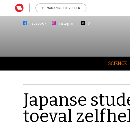
MAGAZINE TOEVOEGEN
facebook
instagram
X
SCIENCE
Japanse stud
toeval zelfhe