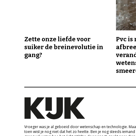
Zette onze liefde voor
Pvc is
suiker de breinevolutie in
afbree
gang?
veran
wetens
smeer
Vroeger was je al geboeid door wetenschap en technologie. Maa
toen wist je nog niet dat het zo heette. Ben je nog steeds iemand