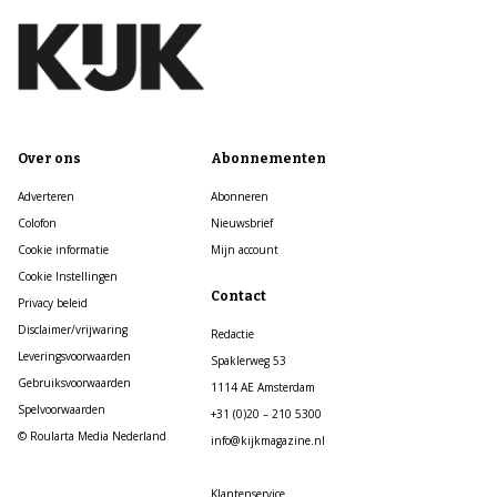
Over ons
Abonnementen
Adverteren
Abonneren
Colofon
Nieuwsbrief
Cookie informatie
Mijn account
Cookie Instellingen
Contact
Privacy beleid
Disclaimer/vrijwaring
Redactie
Leveringsvoorwaarden
Spaklerweg 53
Gebruiksvoorwaarden
1114 AE Amsterdam
Spelvoorwaarden
+31 (0)20 – 210 5300
© Roularta Media Nederland
info@kijkmagazine.nl
Klantenservice