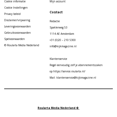
Cookie informatie
Mijn account
Cookie Instellingen
Contact
Privacy beleid
Disclaimer/vrijwaring
Redactie
Leveringsvoorwaarden
Spaklerweg 53
Gebruiksvoorwaarden
1114 AE Amsterdam
Spelvoorwaarden
+31 (0)20 – 210 5300
© Roularta Media Nederland
info@kijkmagazine.nl
Klantenservice
Regel eenvoudig zelf je abonnementszaken
op https://service.roularta.nl/
Mail: klantenservice@kijkmagazine.nl
Roularta Media Nederland ©