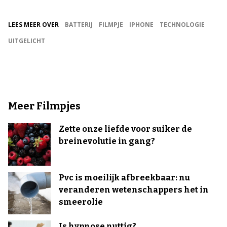
LEES MEER OVER
BATTERIJ
FILMPJE
IPHONE
TECHNOLOGIE
UITGELICHT
Meer Filmpjes
Zette onze liefde voor suiker de
breinevolutie in gang?
Pvc is moeilijk afbreekbaar: nu
veranderen wetenschappers het in
smeerolie
Is hypnose nuttig?