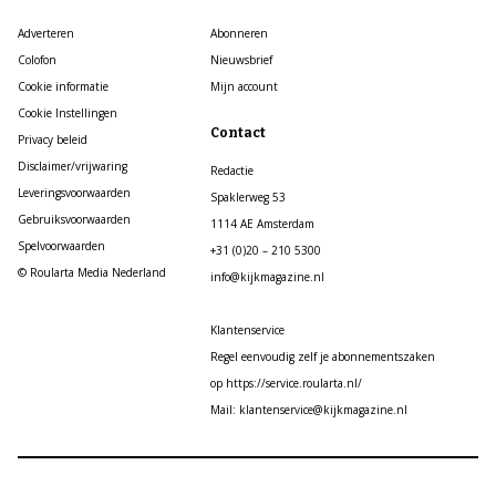
Adverteren
Abonneren
Colofon
Nieuwsbrief
Cookie informatie
Mijn account
Cookie Instellingen
Contact
Privacy beleid
Disclaimer/vrijwaring
Redactie
Leveringsvoorwaarden
Spaklerweg 53
Gebruiksvoorwaarden
1114 AE Amsterdam
Spelvoorwaarden
+31 (0)20 – 210 5300
© Roularta Media Nederland
info@kijkmagazine.nl
Klantenservice
Regel eenvoudig zelf je abonnementszaken
op https://service.roularta.nl/
Mail: klantenservice@kijkmagazine.nl