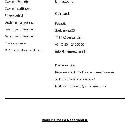
Cookie informatie
Mijn account
Cookie Instellingen
Contact
Privacy beleid
Disclaimer/vrijwaring
Redactie
Leveringsvoorwaarden
Spaklerweg 53
Gebruiksvoorwaarden
1114 AE Amsterdam
Spelvoorwaarden
+31 (0)20 – 210 5300
© Roularta Media Nederland
info@kijkmagazine.nl
Klantenservice
Regel eenvoudig zelf je abonnementszaken
op https://service.roularta.nl/
Mail: klantenservice@kijkmagazine.nl
Roularta Media Nederland ©