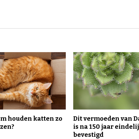
m houden katten zo
Dit vermoeden van 
ozen?
is na 150 jaar eindeli
bevestigd