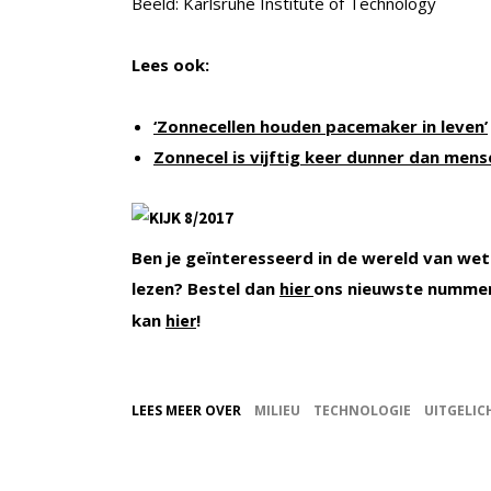
Beeld: Karlsruhe Institute of Technology
Lees ook:
‘Zonnecellen houden pacemaker in leven’
Zonnecel is vijftig keer dunner dan men
Ben je geïnteresseerd in de wereld van wet
lezen? Bestel dan
ons nieuwste nummer
hier
kan
!
hier
LEES MEER OVER
MILIEU
TECHNOLOGIE
UITGELIC