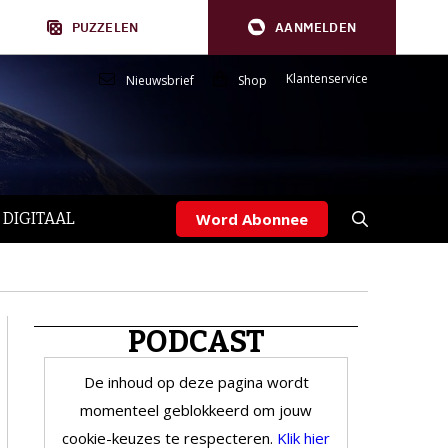
PUZZELEN
AANMELDEN
Klantenservice
Nieuwsbrief
Shop
 DIGITAAL
Word Abonnee
PODCAST
De inhoud op deze pagina wordt
momenteel geblokkeerd om jouw
cookie-keuzes te respecteren.
Klik hier