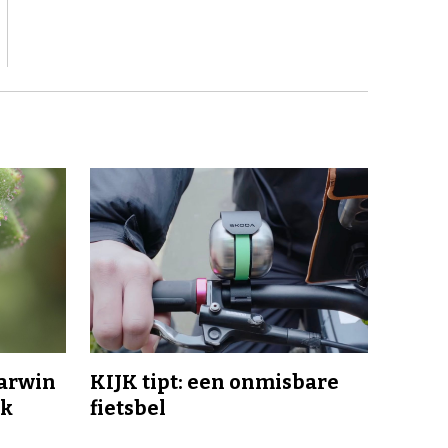
Darwin
KIJK tipt: een onmisbare
jk
fietsbel