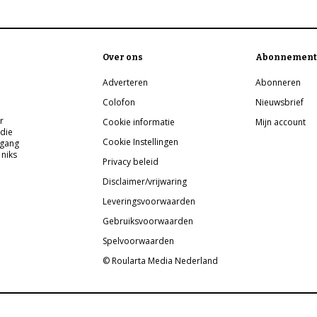
Over ons
Abonnement
Adverteren
Abonneren
Colofon
Nieuwsbrief
r
Cookie informatie
Mijn account
 die
Cookie Instellingen
pgang
 niks
Privacy beleid
Disclaimer/vrijwaring
Leveringsvoorwaarden
Gebruiksvoorwaarden
Spelvoorwaarden
© Roularta Media Nederland