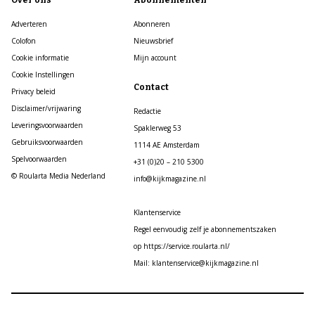
Over ons
Abonnementen
Adverteren
Abonneren
Colofon
Nieuwsbrief
Cookie informatie
Mijn account
Cookie Instellingen
Contact
Privacy beleid
Disclaimer/vrijwaring
Redactie
Leveringsvoorwaarden
Spaklerweg 53
Gebruiksvoorwaarden
1114 AE Amsterdam
Spelvoorwaarden
+31 (0)20 – 210 5300
© Roularta Media Nederland
info@kijkmagazine.nl
Klantenservice
Regel eenvoudig zelf je abonnementszaken
op https://service.roularta.nl/
Mail: klantenservice@kijkmagazine.nl