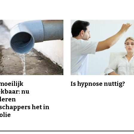
 moeilijk
Is hypnose nuttig?
kbaar: nu
deren
chappers het in
olie