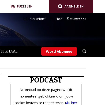
PUZZELEN
AANMELDEN
Klantenservice
Nieuwsbrief
Shop
 DIGITAAL
Word Abonnee
PODCAST
De inhoud op deze pagina wordt
momenteel geblokkeerd om jouw
cookie-keuzes te respecteren.
Klik hier