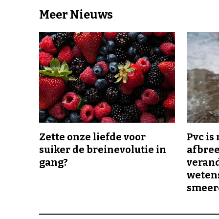
Meer Nieuws
Zette onze liefde voor
Pvc is
suiker de breinevolutie in
afbree
gang?
veran
wetens
smeer