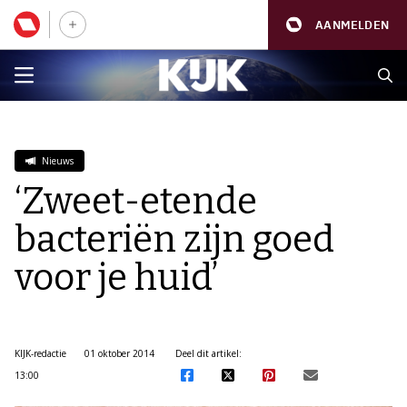
AANMELDEN
Nieuws
‘Zweet-etende
bacteriën zijn goed
voor je huid’
KIJK-redactie
01 oktober 2014
Deel dit artikel:
13:00