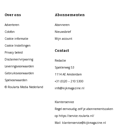
Over ons
Abonnementen
Adverteren
Abonneren
Colofon
Nieuwsbrief
Cookie informatie
Mijn account
Cookie Instellingen
Contact
Privacy beleid
Disclaimer/vrijwaring
Redactie
Leveringsvoorwaarden
Spaklerweg 53
Gebruiksvoorwaarden
1114 AE Amsterdam
Spelvoorwaarden
+31 (0)20 – 210 5300
© Roularta Media Nederland
info@kijkmagazine.nl
Klantenservice
Regel eenvoudig zelf je abonnementszaken
op https://service.roularta.nl/
Mail: klantenservice@kijkmagazine.nl