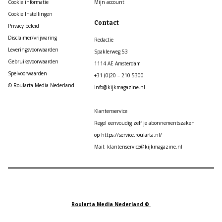
Cookie informatie
Mijn account
Cookie Instellingen
Contact
Privacy beleid
Disclaimer/vrijwaring
Redactie
Leveringsvoorwaarden
Spaklerweg 53
Gebruiksvoorwaarden
1114 AE Amsterdam
Spelvoorwaarden
+31 (0)20 – 210 5300
© Roularta Media Nederland
info@kijkmagazine.nl
Klantenservice
Regel eenvoudig zelf je abonnementszaken
op https://service.roularta.nl/
Mail: klantenservice@kijkmagazine.nl
Roularta Media Nederland ©