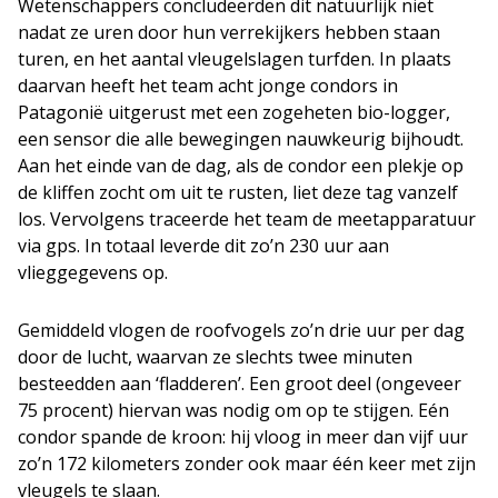
Wetenschappers concludeerden dit natuurlijk niet
nadat ze uren door hun verrekijkers hebben staan
turen, en het aantal vleugelslagen turfden. In plaats
daarvan heeft het team acht jonge condors in
Patagonië uitgerust met een zogeheten bio-logger,
een sensor die alle bewegingen nauwkeurig bijhoudt.
Aan het einde van de dag, als de condor een plekje op
de kliffen zocht om uit te rusten, liet deze tag vanzelf
los. Vervolgens traceerde het team de meetapparatuur
via gps. In totaal leverde dit zo’n 230 uur aan
vlieggegevens op.
Gemiddeld vlogen de roofvogels zo’n drie uur per dag
door de lucht, waarvan ze slechts twee minuten
besteedden aan ‘fladderen’. Een groot deel (ongeveer
75 procent) hiervan was nodig om op te stijgen. Eén
condor spande de kroon: hij vloog in meer dan vijf uur
zo’n 172 kilometers zonder ook maar één keer met zijn
vleugels te slaan.