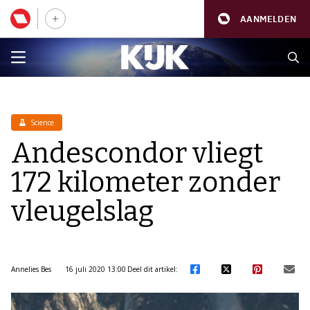
AANMELDEN
Science
Andescondor vliegt
172 kilometer zonder
vleugelslag
Annelies Bes
16 juli 2020 13:00
Deel dit artikel: