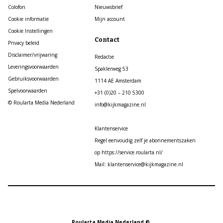
Colofon
Nieuwsbrief
Cookie informatie
Mijn account
Cookie Instellingen
Contact
Privacy beleid
Disclaimer/vrijwaring
Redactie
Leveringsvoorwaarden
Spaklerweg 53
Gebruiksvoorwaarden
1114 AE Amsterdam
Spelvoorwaarden
+31 (0)20 – 210 5300
© Roularta Media Nederland
info@kijkmagazine.nl
Klantenservice
Regel eenvoudig zelf je abonnementszaken
op https://service.roularta.nl/
Mail: klantenservice@kijkmagazine.nl
Roularta Media Nederland ©