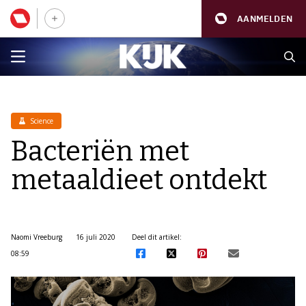
AANMELDEN
Science
Bacteriën met
metaaldieet ontdekt
Naomi Vreeburg
16 juli 2020
Deel dit artikel:
08:59