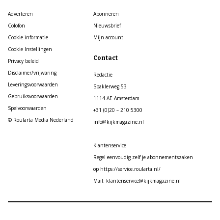
Adverteren
Abonneren
Colofon
Nieuwsbrief
Cookie informatie
Mijn account
Cookie Instellingen
Contact
Privacy beleid
Disclaimer/vrijwaring
Redactie
Leveringsvoorwaarden
Spaklerweg 53
Gebruiksvoorwaarden
1114 AE Amsterdam
Spelvoorwaarden
+31 (0)20 – 210 5300
© Roularta Media Nederland
info@kijkmagazine.nl
Klantenservice
Regel eenvoudig zelf je abonnementszaken
op https://service.roularta.nl/
Mail: klantenservice@kijkmagazine.nl