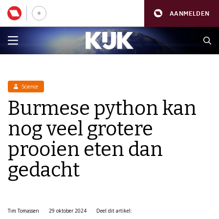
AANMELDEN
Science
Burmese python kan
nog veel grotere
prooien eten dan
gedacht
Tim Tomassen
29 oktober 2024
Deel dit artikel: