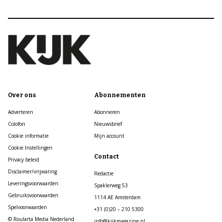
Over ons
Abonnementen
Adverteren
Abonneren
Colofon
Nieuwsbrief
Cookie informatie
Mijn account
Cookie Instellingen
Contact
Privacy beleid
Disclaimer/vrijwaring
Redactie
Leveringsvoorwaarden
Spaklerweg 53
Gebruiksvoorwaarden
1114 AE Amsterdam
Spelvoorwaarden
+31 (0)20 – 210 5300
© Roularta Media Nederland
info@kijkmagazine.nl