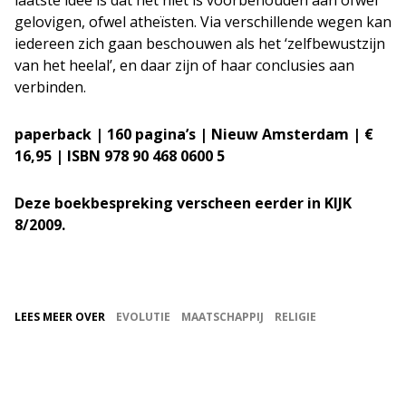
laatste idee is dat het niet is voorbehouden aan ofwel
gelovigen, ofwel atheïsten. Via verschillende wegen kan
iedereen zich gaan beschouwen als het ‘zelfbewustzijn
van het heelal’, en daar zijn of haar conclusies aan
verbinden.
paperback | 160 pagina’s | Nieuw Amsterdam | €
16,95 | ISBN 978 90 468 0600 5
Deze boekbespreking verscheen eerder in KIJK
8/2009.
LEES MEER OVER
EVOLUTIE
MAATSCHAPPIJ
RELIGIE