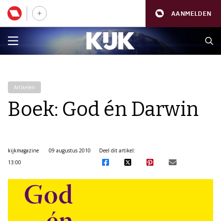
AANMELDEN
Artikelen
Boek: God én Darwin
kijkmagazine
09 augustus 2010
Deel dit artikel:
13:00