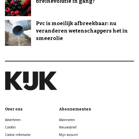
breinevolutie in gang?
Pvc is moeilijk afbreekbaar: nu
veranderen wetenschappers het in
smeerolie
Over ons
Abonnementen
Adverteren
Abonneren
Colofon
Nieuwsbrief
Cookie informatie
Mijn account