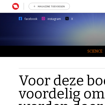
MAGAZINE TOEVOEGEN
facebook
instagram
X
SCIENCE
Voor deze bo
voordelig om