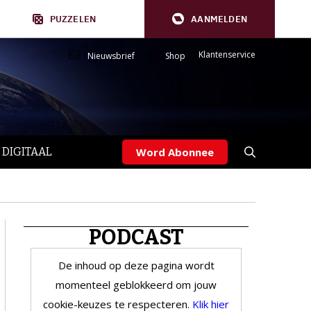
PUZZELEN
AANMELDEN
Klantenservice
Nieuwsbrief
Shop
 DIGITAAL
Word Abonnee
PODCAST
De inhoud op deze pagina wordt
momenteel geblokkeerd om jouw
cookie-keuzes te respecteren.
Klik hier