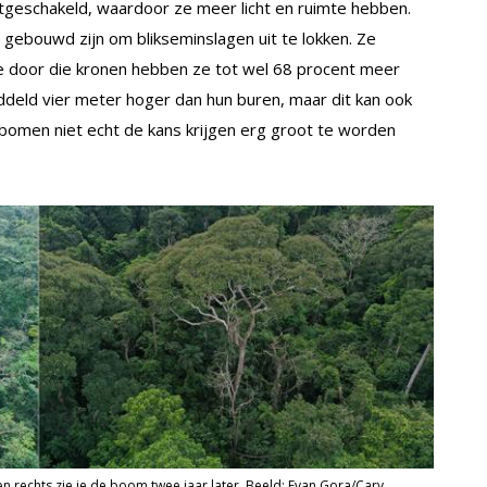
itgeschakeld, waardoor ze meer licht en ruimte hebben.
p gebouwd zijn om blikseminslagen uit te lokken. Ze
 door die kronen hebben ze tot wel 68 procent meer
ddeld vier meter hoger dan hun buren, maar dit kan ook
 bomen niet echt de kans krijgen erg groot te worden
en rechts zie je de boom twee jaar later. Beeld: Evan Gora/Cary