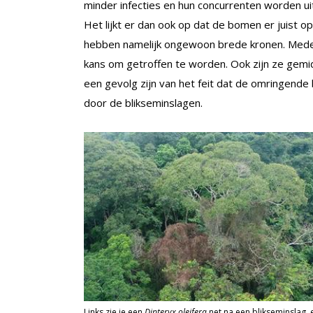
minder infecties en hun concurrenten worden u
Het lijkt er dan ook op dat de bomen er juist o
hebben namelijk ongewoon brede kronen. Mede
kans om getroffen te worden. Ook zijn ze gemi
een gevolg zijn van het feit dat de omringende
door de blikseminslagen.
Links zie je een
Dipteryx oleifera
net na een blikseminslag, 