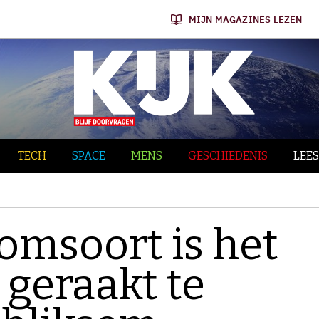
MIJN MAGAZINES LEZEN
TECH
SPACE
MENS
GESCHIEDENIS
LEES
omsoort is het
 geraakt te