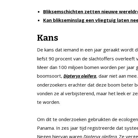
Bliksemschichten zetten nieuwe wereld
Kan blikseminslag een vliegtuig laten ne
Kans
De kans dat iemand in een jaar geraakt wordt 
liefst 90 procent van de slachtoffers overleeft
Meer dan 100 miljoen bomen worden per jaar g
boomsoort,
, daar niet aan mee.
Dipteryx oleifera
onderzoekers erachter dat deze boom beter bes
vonden ze al verbijsterend, maar het leek er ze
te worden.
Om dit te onderzoeken gebruikten de ecologen e
Panama. In zes jaar tijd registreerde dat syst
Negen hiervan waren
Dipteryx oleifera
. Ze verg