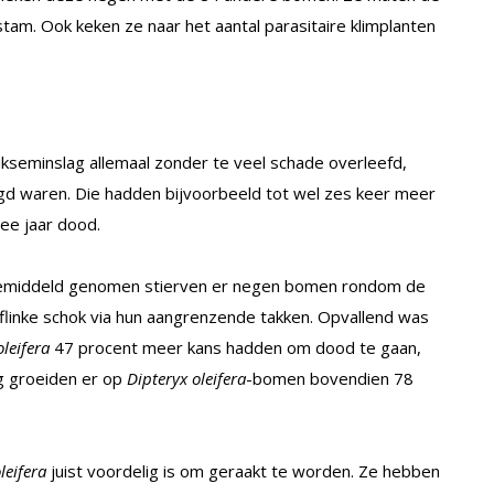
stam. Ook keken ze naar het aantal parasitaire klimplanten
kseminslag allemaal zonder te veel schade overleefd,
igd waren. Die hadden bijvoorbeeld tot wel zes keer meer
wee jaar dood.
. Gemiddeld genomen stierven er negen bomen rondom de
flinke schok via hun aangrenzende takken. Opvallend was
oleifera
47 procent meer kans hadden om dood te gaan,
ag groeiden er op
Dipteryx oleifera
-bomen bovendien 78
leifera
juist voordelig is om geraakt te worden. Ze hebben