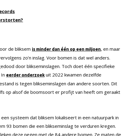
records
erstorten?
door de bliksem
, en maar
is minder dan één op een miljoen
 vervolgens zo’n inslag. Voor bomen is dat wel anders.
edood door blikseminslagen. Toch doet één specifieke
 In
uit 2022 kwamen dezelfde
eerder onderzoek
tand is tegen blikseminslagen dan andere soorten. Dit
lfs op alsof de boomsoort er profijt van heeft om geraakt
en systeem dat bliksem lokaliseert in een natuurpark in
eem 93 bomen die een blikseminslag te verduren kregen.
eleken deze negen met de 84 andere bomen. Ze maten de