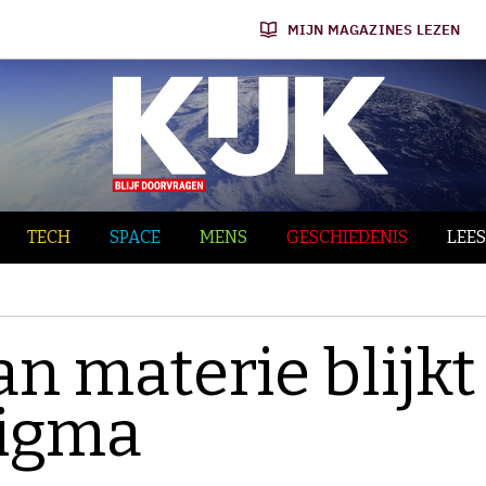
MIJN MAGAZINES LEZEN
TECH
SPACE
MENS
GESCHIEDENIS
LEES
n materie blijkt
nigma