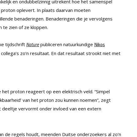
elijk en ondubbelzinnig uitrekent hoe het samenspel
 proton oplevert. In plaats daarvan moeten
illende benaderingen. Benaderingen die je vervolgens
 te zien of ze kloppen.
e tijdschrift
publiceren natuurkundige
Nature
Nikos
collega’s zo’n resultaat. En dat resultaat strookt niet met
 het proton reageert op een elektrisch veld. “Simpel
ekbaarheid’ van het proton zou kunnen noemen”, zegt
het deeltje vervormt onder invloed van een extern
aan de regels houdt, meenden Duitse onderzoekers al zo’n