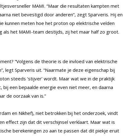
eeltjesversneller MAMI. “Maar die resultaten kampten met
arna niet bevestigd door anderen”, zegt Sparveris. Hij en
sie kunnen meten hoe het proton op elektrische velden
g als het MAMI-team destijds, zij het maar half zo groot.
iment? “Volgens de theorie is de invloed van elektrische
”, legt Sparveris uit. “Naarmate je deze eigenschap bij
ton steeds ‘stijver’ wordt. Maar wat we in de praktijk
dt, bij een bepaalde energie even niet meer, en daarna
ar de oorzaak van is.”
am en Nikhef), niet betrokken bij het onderzoek, vindt
 effect zijn dat dit verschijnsel verklaart. Maar wat is
tische berekeningen zo aan te passen dat dit piekje eruit