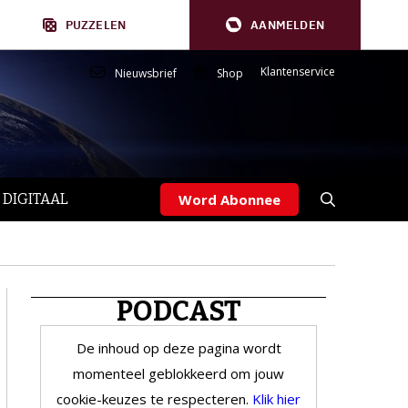
PUZZELEN
AANMELDEN
Klantenservice
Nieuwsbrief
Shop
 DIGITAAL
Word Abonnee
PODCAST
De inhoud op deze pagina wordt
momenteel geblokkeerd om jouw
cookie-keuzes te respecteren.
Klik hier