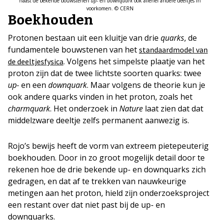
naast de bekende bouwstenen
up­-
en
downquark
ook allerlei andere deeltjes in
voorkomen. © CERN
Boekhouden
Protonen bestaan uit een kluitje van drie
quarks
, de
fundamentele bouwstenen van het
standaardmodel van
. Volgens het simpelste plaatje van het
de deeltjesfysica
proton zijn dat de twee lichtste soorten quarks: twee
up-
en een
downquark
. Maar volgens de theorie kun je
ook andere quarks vinden in het proton, zoals het
charmquark
. Het onderzoek in
Nature
laat zien dat dat
middelzware deeltje zelfs permanent aanwezig is.
Rojo’s bewijs heeft de vorm van extreem pietepeuterig
boekhouden. Door in zo groot mogelijk detail door te
rekenen hoe de drie bekende up- en downquarks zich
gedragen, en dat af te trekken van nauwkeurige
metingen aan het proton, hield zijn onderzoeksproject
een restant over dat niet past bij de up- en
downquarks.