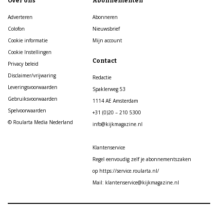
Over ons
Abonnementen
Adverteren
Abonneren
Colofon
Nieuwsbrief
Cookie informatie
Mijn account
Cookie Instellingen
Contact
Privacy beleid
Disclaimer/vrijwaring
Redactie
Leveringsvoorwaarden
Spaklerweg 53
Gebruiksvoorwaarden
1114 AE Amsterdam
Spelvoorwaarden
+31 (0)20 – 210 5300
© Roularta Media Nederland
info@kijkmagazine.nl
Klantenservice
Regel eenvoudig zelf je abonnementszaken
op https://service.roularta.nl/
Mail: klantenservice@kijkmagazine.nl