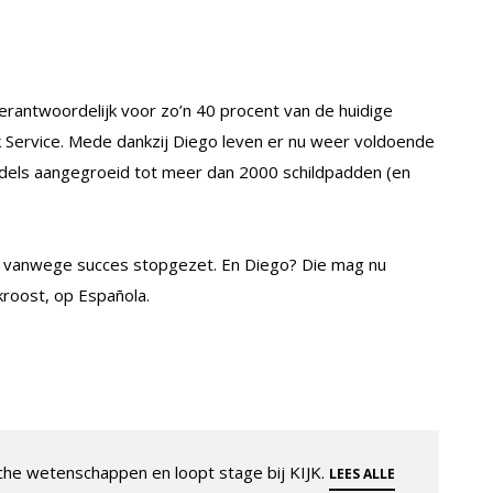
erantwoordelijk voor zo’n 40 procent van de huidige
k Service. Mede dankzij Diego leven er nu weer voldoende
iddels aangegroeid tot meer dan 2000 schildpadden (en
k vanwege succes stopgezet. En Diego? Die mag nu
 kroost, op Española.
che wetenschappen en loopt stage bij KIJK.
LEES ALLE