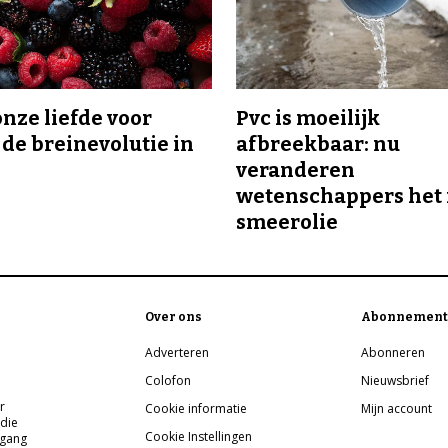
onze liefde voor
Pvc is moeilijk
 de breinevolutie in
afbreekbaar: nu
veranderen
wetenschappers het 
smeerolie
Over ons
Abonnement
Adverteren
Abonneren
Colofon
Nieuwsbrief
r
Cookie informatie
Mijn account
 die
Cookie Instellingen
pgang