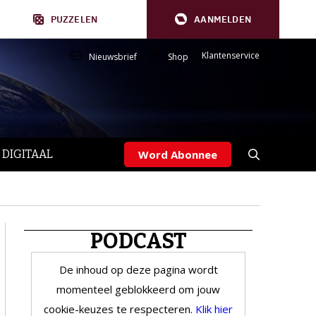
PUZZELEN
AANMELDEN
Klantenservice
Nieuwsbrief
Shop
 DIGITAAL
Word Abonnee
PODCAST
De inhoud op deze pagina wordt
momenteel geblokkeerd om jouw
cookie-keuzes te respecteren.
Klik hier