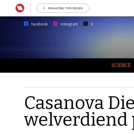
MAGAZINE TOEVOEGEN
facebook
instagram
X
SCIENCE
Casanova Di
welverdiend