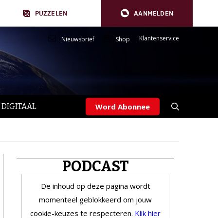
PUZZELEN
AANMELDEN
Klantenservice
Nieuwsbrief
Shop
 DIGITAAL
Word Abonnee
PODCAST
De inhoud op deze pagina wordt
momenteel geblokkeerd om jouw
cookie-keuzes te respecteren.
Klik hier