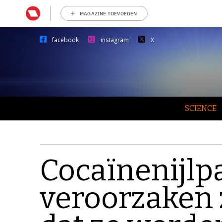
MAGAZINE TOEVOEGEN
facebook
instagram
X
SCIENCE
Cocaïnenijlp
veroorzaken 