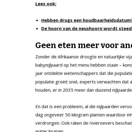
Lees ook:
Hebben drugs een houdbaarheidsdatum
De hoorn van de neushoorn wordt steeds
Geen eten meer voor an
Zonder de Afrikaanse droogte en natuurlijke vi
babynijlpaard op het menu hebben staan – konde
jaar ontdekte wetenschappers dat die populati
populatie groeit snel, experts verwachten dat 
houden, er in 2035 meer dan duizend nijlpaarden
En dat is een probleem, al die nijlpaarden vero
dag ongeveer 50 kilogram planten waardoor inh
verdrongen. Ook raken de rivieroevers beschad
water kruipen.