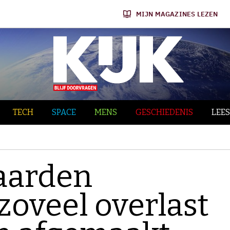
MIJN MAGAZINES LEZEN
TECH
SPACE
MENS
GESCHIEDENIS
LEES
aarden
zoveel overlast