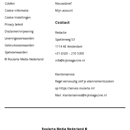
Colofon
Nieuwsbrief
Cookie informatie
Mijn account
Cookie Instellingen
Contact
Privacy beleid
Disclaimer/vrijwaring
Redactie
Leveringsvoorwaarden
Spaklerweg 53
Gebruiksvoorwaarden
1114 AE Amsterdam
Spelvoorwaarden
+31 (0)20 – 210 5300
© Roularta Media Nederland
info@kijkmagazine.nl
Klantenservice
Regel eenvoudig zelf je abonnementszaken
op https://service.roularta.nl/
Mail: klantenservice@kijkmagazine.nl
Roularta Media Nederland ©