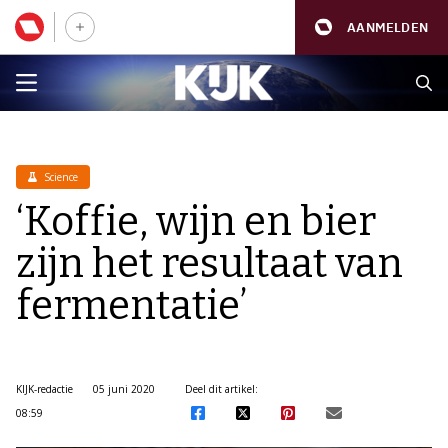
AANMELDEN
Science
‘Koffie, wijn en bier
zijn het resultaat van
fermentatie’
KIJK-redactie
05 juni 2020
Deel dit artikel:
08:59