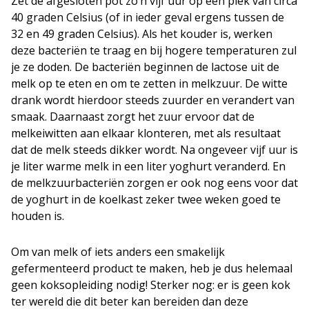
Zet de afgesloten pot zo’n vijf uur op een plek van circa
40 graden Celsius (of in ieder geval ergens tussen de
32 en 49 graden Celsius). Als het kouder is, werken
deze bacteriën te traag en bij hogere temperaturen zul
je ze doden. De bacteriën beginnen de lactose uit de
melk op te eten en om te zetten in melkzuur. De witte
drank wordt hierdoor steeds zuurder en verandert van
smaak. Daarnaast zorgt het zuur ervoor dat de
melkeiwitten aan elkaar klonteren, met als resultaat
dat de melk steeds dikker wordt. Na ongeveer vijf uur is
je liter warme melk in een liter yoghurt veranderd. En
de melkzuurbacteriën zorgen er ook nog eens voor dat
de yoghurt in de koelkast zeker twee weken goed te
houden is.
Om van melk of iets anders een smakelijk
gefermenteerd product te maken, heb je dus helemaal
geen koksopleiding nodig! Sterker nog: er is geen kok
ter wereld die dit beter kan bereiden dan deze