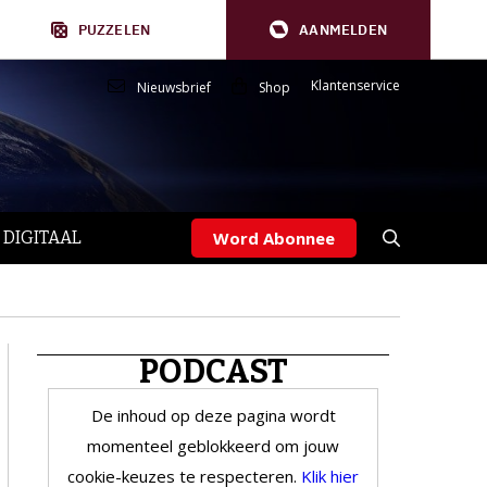
PUZZELEN
AANMELDEN
Klantenservice
Nieuwsbrief
Shop
 DIGITAAL
Word Abonnee
PODCAST
De inhoud op deze pagina wordt
momenteel geblokkeerd om jouw
cookie-keuzes te respecteren.
Klik hier