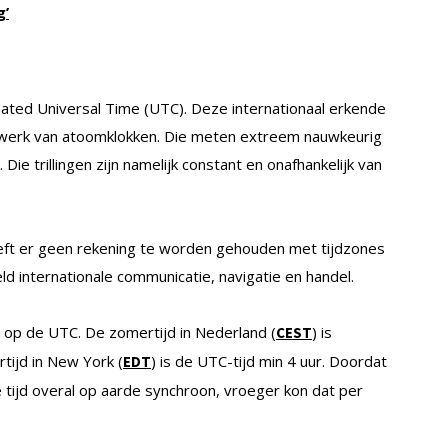
g’
nated Universal Time (UTC). Deze internationaal erkende
twerk van atoomklokken. Die meten extreem nauwkeurig
 Die trillingen zijn namelijk constant en onafhankelijk van
eft er geen rekening te worden gehouden met tijdzones
ld internationale communicatie, navigatie en handel.
 op de UTC. De zomertijd in Nederland (
) is
CEST
tijd in New York (
) is de UTC-tijd min 4 uur. Doordat
EDT
e tijd overal op aarde synchroon, vroeger kon dat per