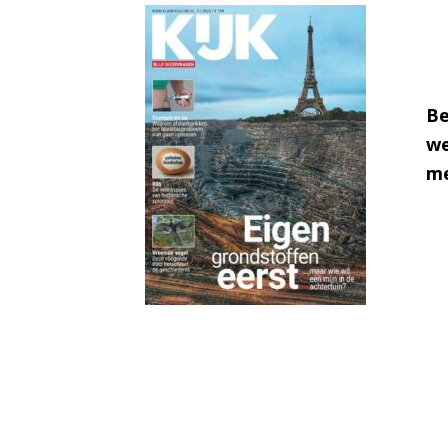
Be
we
me