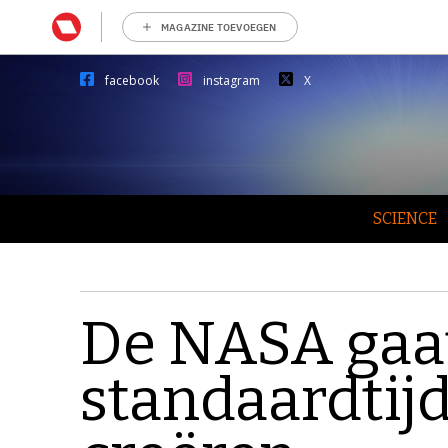
MAGAZINE TOEVOEGEN
facebook
instagram
X
SCIENCE
De NASA gaa
standaardtij