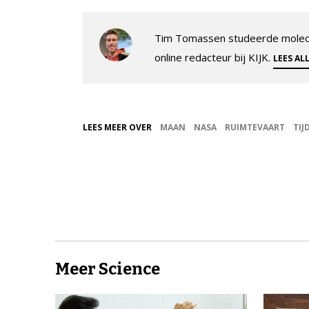
Tim Tomassen studeerde molecul
online redacteur bij KIJK.
LEES AL
LEES MEER OVER
MAAN
NASA
RUIMTEVAART
TIJ
Meer Science