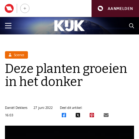
AANMELDEN
Science
Deze planten groeien
in het donker
Daniël Dekkers
27 juni 2022
Deel dit artikel:
16:03