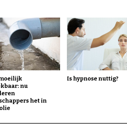
 moeilijk
Is hypnose nuttig?
kbaar: nu
deren
chappers het in
olie