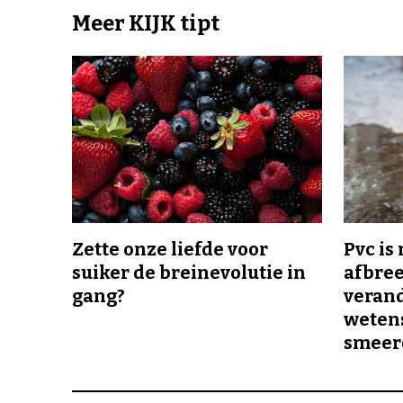
Meer KIJK tipt
Zette onze liefde voor
Pvc is
suiker de breinevolutie in
afbree
gang?
veran
wetens
smeer