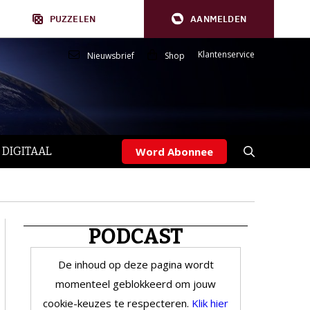
PUZZELEN
AANMELDEN
Klantenservice
Nieuwsbrief
Shop
 DIGITAAL
Word Abonnee
PODCAST
De inhoud op deze pagina wordt
momenteel geblokkeerd om jouw
cookie-keuzes te respecteren.
Klik hier