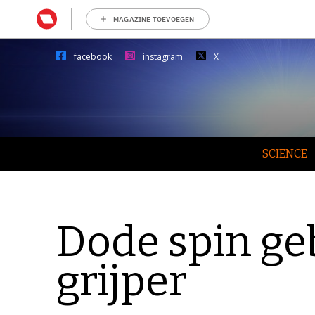
MAGAZINE TOEVOEGEN
facebook
instagram
X
SCIENCE
Dode spin geb
grijper