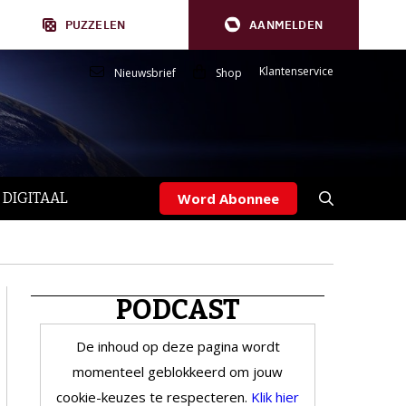
PUZZELEN
AANMELDEN
Klantenservice
Nieuwsbrief
Shop
 DIGITAAL
Word Abonnee
PODCAST
De inhoud op deze pagina wordt
momenteel geblokkeerd om jouw
cookie-keuzes te respecteren.
Klik hier