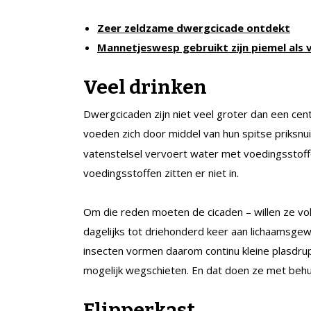
Zeer zeldzame dwergcicade ontdekt
Mannetjeswesp gebruikt zijn piemel als
Veel drinken
Dwergcicaden zijn niet veel groter dan een ce
voeden zich door middel van hun spitse priksnu
vatenstelsel vervoert water met voedingsstoff
voedingsstoffen zitten er niet in.
Om die reden moeten de cicaden – willen ze vol
dagelijks tot driehonderd keer aan lichaamsgewic
insecten vormen daarom continu kleine plasdrup
mogelijk wegschieten. En dat doen ze met behulp
Flipperkast