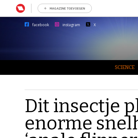
MAGAZINE TOEVOEGEN
facebook
instagram
X
SCIENCE
Dit insectje 
enorme snelh