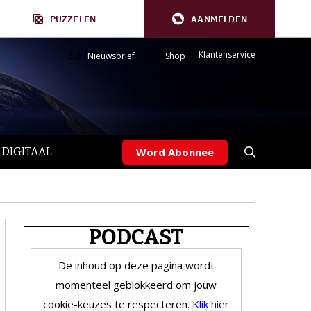
PUZZELEN
AANMELDEN
Klantenservice
Nieuwsbrief
Shop
 DIGITAAL
Word Abonnee
PODCAST
De inhoud op deze pagina wordt
momenteel geblokkeerd om jouw
cookie-keuzes te respecteren.
Klik hier