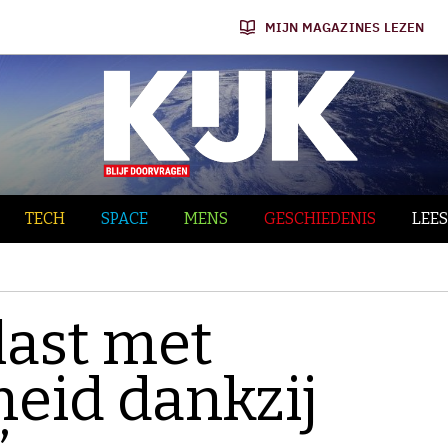
MIJN MAGAZINES LEZEN
TECH
SPACE
MENS
GESCHIEDENIS
LEES
plast met
eid dankzij