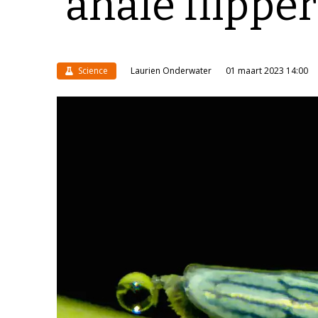
‘anale flipper
Science
Laurien Onderwater
01 maart 2023 14:00