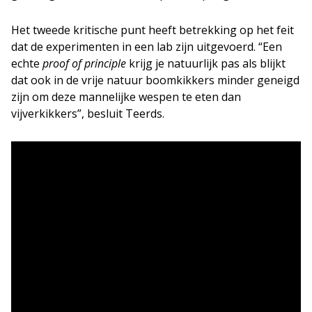
Het tweede kritische punt heeft betrekking op het feit
dat de experimenten in een lab zijn uitgevoerd. “Een
echte
proof of principle
krijg je natuurlijk pas als blijkt
dat ook in de vrije natuur boomkikkers minder geneigd
zijn om deze mannelijke wespen te eten dan
vijverkikkers”, besluit Teerds.