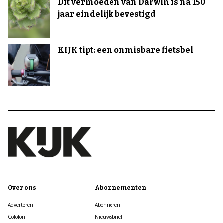
Dit vermoeden van Darwin is na 150
jaar eindelijk bevestigd
KIJK tipt: een onmisbare fietsbel
Over ons
Abonnementen
Adverteren
Abonneren
Colofon
Nieuwsbrief