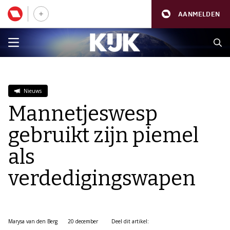
AANMELDEN
Nieuws
Mannetjeswesp
gebruikt zijn piemel
als
verdedigingswapen
Marysa van den Berg
20 december
Deel dit artikel: