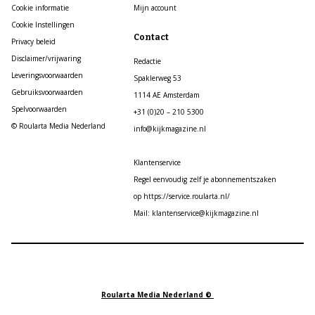
Cookie informatie
Mijn account
Cookie Instellingen
Contact
Privacy beleid
Disclaimer/vrijwaring
Redactie
Leveringsvoorwaarden
Spaklerweg 53
Gebruiksvoorwaarden
1114 AE Amsterdam
Spelvoorwaarden
+31 (0)20 – 210 5300
© Roularta Media Nederland
info@kijkmagazine.nl
Klantenservice
Regel eenvoudig zelf je abonnementszaken
op https://service.roularta.nl/
Mail: klantenservice@kijkmagazine.nl
Roularta Media Nederland ©