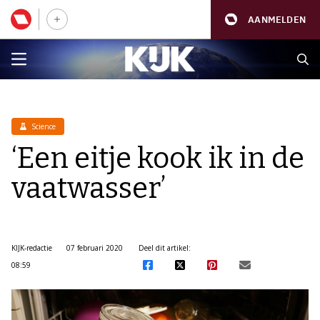
AANMELDEN
Science
‘Een eitje kook ik in de
vaatwasser’
KIJK-redactie
07 februari 2020
Deel dit artikel:
08:59