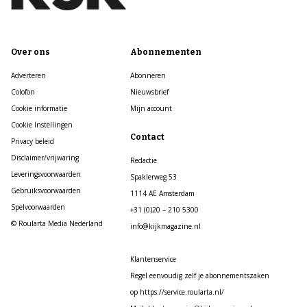
Over ons
Abonnementen
Adverteren
Abonneren
Colofon
Nieuwsbrief
Cookie informatie
Mijn account
Cookie Instellingen
Contact
Privacy beleid
Disclaimer/vrijwaring
Redactie
Leveringsvoorwaarden
Spaklerweg 53
Gebruiksvoorwaarden
1114 AE Amsterdam
Spelvoorwaarden
+31 (0)20 – 210 5300
© Roularta Media Nederland
info@kijkmagazine.nl
Klantenservice
Regel eenvoudig zelf je abonnementszaken
op https://service.roularta.nl/