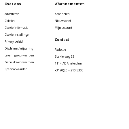
Over ons
Abonnementen
Adverteren
Abonneren
Colofon
Nieuwsbrief
Cookie informatie
Mijn account
Cookie Instellingen
Contact
Privacy beleid
Disclaimer/vrijwaring
Redactie
Leveringsvoorwaarden
Spaklerweg 53
Gebruiksvoorwaarden
1114 AE Amsterdam
Spelvoorwaarden
+31 (0)20 – 210 5300
© Roularta Media Nederland
info@kijkmagazine.nl
Klantenservice
Regel eenvoudig zelf je abonnementszaken
op https://service.roularta.nl/
Mail: klantenservice@kijkmagazine.nl