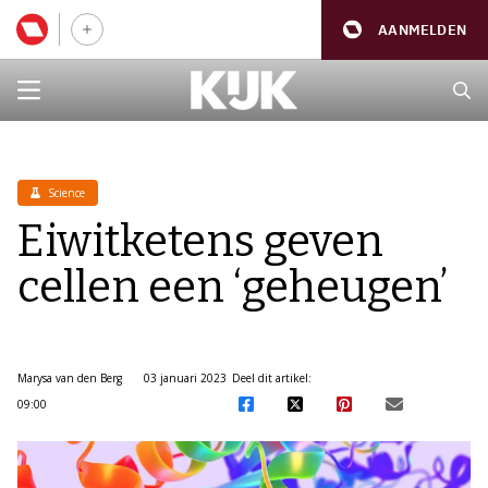
AANMELDEN
Science
Eiwitketens geven
cellen een ‘geheugen’
Marysa van den Berg
03 januari 2023
Deel dit artikel:
09:00