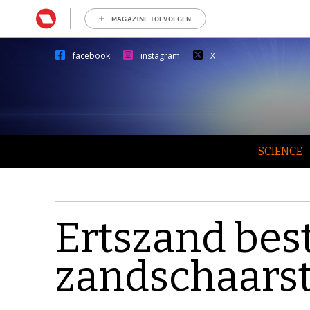
MAGAZINE TOEVOEGEN
facebook
instagram
X
SCIENCE
Ertszand best
zandschaarst