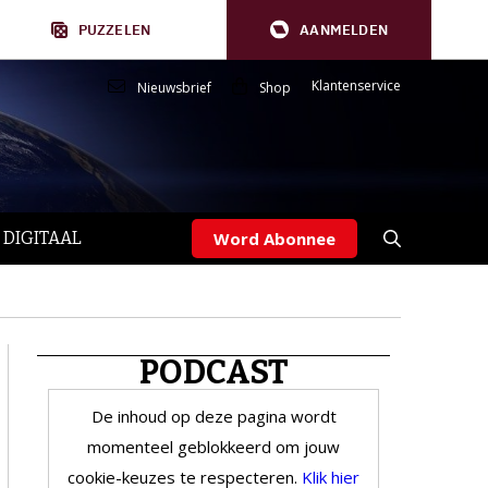
PUZZELEN
AANMELDEN
Klantenservice
Nieuwsbrief
Shop
 DIGITAAL
Word Abonnee
PODCAST
De inhoud op deze pagina wordt
momenteel geblokkeerd om jouw
cookie-keuzes te respecteren.
Klik hier