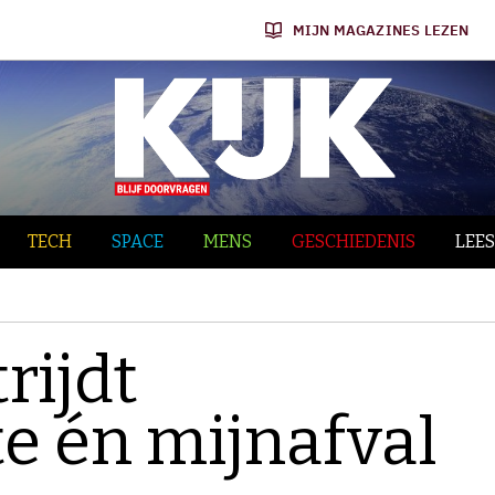
MIJN MAGAZINES LEZEN
TECH
SPACE
MENS
GESCHIEDENIS
LEES
rijdt
e én mijnafval