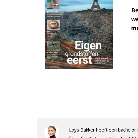
Be
we
me
Loys Bakker heeft een bachelor