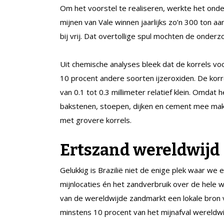
Om het voorstel te realiseren, werkte het onde
mijnen van Vale winnen jaarlijks zo’n 300 ton a
bij vrij. Dat overtollige spul mochten de onde
Uit chemische analyses bleek dat de korrels voo
10 procent andere soorten ijzeroxiden. De kor
van 0.1 tot 0.3 millimeter relatief klein. Omdat 
bakstenen, stoepen, dijken en cement mee make
met grovere korrels.
Ertszand wereldwijd
Gelukkig is Brazilië niet de enige plek waar w
mijnlocaties én het zandverbruik over de hele we
van de wereldwijde zandmarkt een lokale bron v
minstens 10 procent van het mijnafval wereldwi