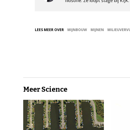
filosofie. Ze loopt stage bij KIJK
LEES MEER OVER
MIJNBOUW
MIJNEN
MILIEUVERV
Meer Science