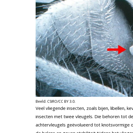
Beeld: CSIRO/CC BY 3.0.
Veel vliegende insecten, zoals bijen, libellen, k
insecten met twee vleugels. Die behoren tot de 
achtervleugels geëvolueerd tot knotsvormige or
de balans en geven stabiliteit tijdens het vliege