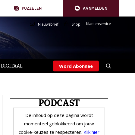
PUZZELEN
AANMELDEN
Klantenservice
Nieuwsbrief
Shop
 DIGITAAL
Word Abonnee
PODCAST
De inhoud op deze pagina wordt
momenteel geblokkeerd om jouw
cookie-keuzes te respecteren.
Klik hier