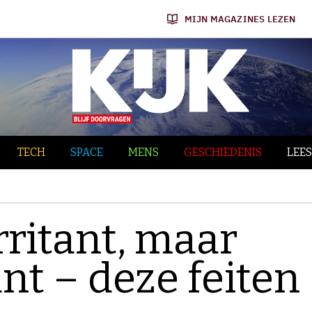
MIJN MAGAZINES LEZEN
TECH
SPACE
MENS
GESCHIEDENIS
LEES
rritant, maar
nt – deze feiten