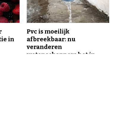
r
Pvc is moeilijk
ie in
afbreekbaar: nu
veranderen
wetenschappers het in
smeerolie
en
Contact
Redactie
Spaklerweg 53
1114 AE Amsterdam
+31 (0)20 – 210 5300