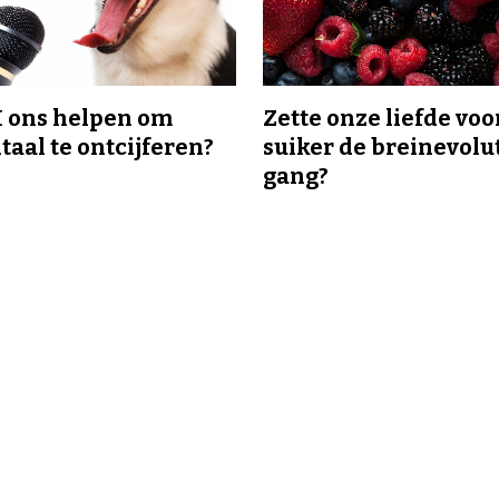
I ons helpen om
Zette onze liefde voo
taal te ontcijferen?
suiker de breinevolut
gang?
Over ons
Abonnement
Adverteren
Abonneren
Colofon
Nieuwsbrief
r
Cookie informatie
Mijn account
 die
Cookie Instellingen
pgang
 niks