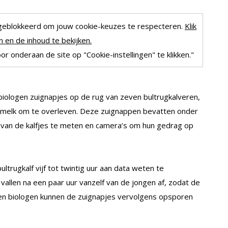
geblokkeerd om jouw cookie-keuzes te respecteren.
Klik
 en de inhoud te bekijken.
r onderaan de site op "Cookie-instellingen" te klikken."
iologen zuignapjes op de rug van zeven bultrugkalveren,
ermelk om te overleven. Deze zuignappen bevatten onder
an de kalfjes te meten en camera’s om hun gedrag op
rugkalf vijf tot twintig uur aan data weten te
allen na een paar uur vanzelf van de jongen af, zodat de
ien biologen kunnen de zuignapjes vervolgens opsporen