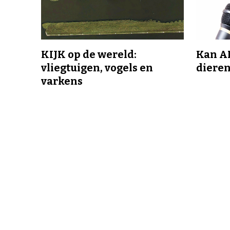
KIJK op de wereld:
Kan A
vliegtuigen, vogels en
dieren
varkens
Vroeger was je al geboeid door wetenschap en technologie. Maa
toen wist je nog niet dat het zo heette. Ben je nog steeds iemand
graag wil weten hoe het écht zit? Die doorvraagt, zoekt naar die
en de wereld graag beter begrijpt? Dan is KIJK jouw blad. En wil je