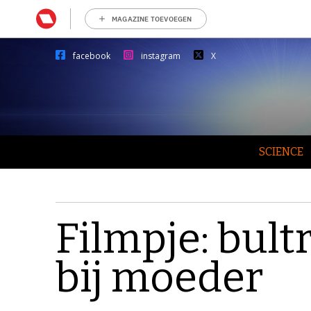
MAGAZINE TOEVOEGEN
facebook
instagram
X
SCIENCE
Filmpje: bult
bij moeder