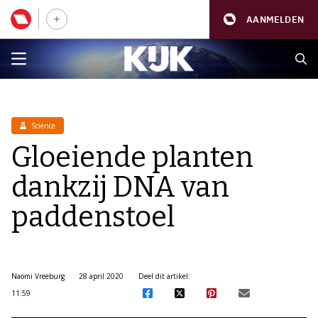
AANMELDEN
Science
Gloeiende planten
dankzij DNA van
paddenstoel
Naomi Vreeburg
28 april 2020
Deel dit artikel:
11:59