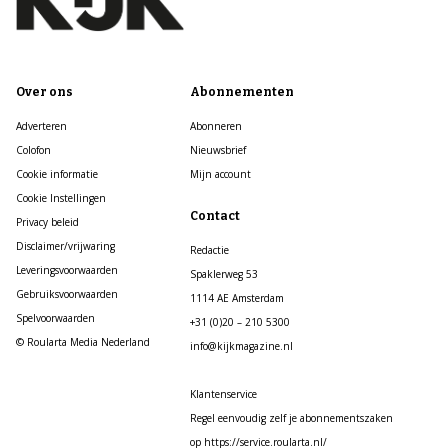
Over ons
Abonnementen
Adverteren
Abonneren
Colofon
Nieuwsbrief
Cookie informatie
Mijn account
Cookie Instellingen
Contact
Privacy beleid
Disclaimer/vrijwaring
Redactie
Leveringsvoorwaarden
Spaklerweg 53
Gebruiksvoorwaarden
1114 AE Amsterdam
Spelvoorwaarden
+31 (0)20 – 210 5300
© Roularta Media Nederland
info@kijkmagazine.nl
Klantenservice
Regel eenvoudig zelf je abonnementszaken
op https://service.roularta.nl/