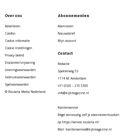
Over ons
Abonnementen
Adverteren
Abonneren
Colofon
Nieuwsbrief
Cookie informatie
Mijn account
Cookie Instellingen
Contact
Privacy beleid
Disclaimer/vrijwaring
Redactie
Leveringsvoorwaarden
Spaklerweg 53
Gebruiksvoorwaarden
1114 AE Amsterdam
Spelvoorwaarden
+31 (0)20 – 210 5300
© Roularta Media Nederland
info@kijkmagazine.nl
Klantenservice
Regel eenvoudig zelf je abonnementszaken
op https://service.roularta.nl/
Mail: klantenservice@kijkmagazine.nl