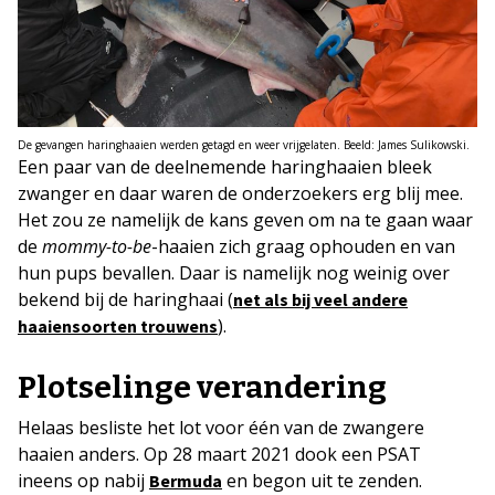
De gevangen haringhaaien werden getagd en weer vrijgelaten. Beeld: James Sulikowski.
Een paar van de deelnemende haringhaaien bleek
zwanger en daar waren de onderzoekers erg blij mee.
Het zou ze namelijk de kans geven om na te gaan waar
de
mommy-to-be
-haaien zich graag ophouden en van
hun pups bevallen. Daar is namelijk nog weinig over
bekend bij de haringhaai (
net als bij veel andere
).
haaiensoorten trouwens
Plotselinge verandering
Helaas besliste het lot voor één van de zwangere
haaien anders. Op 28 maart 2021 dook een PSAT
ineens op nabij
en begon uit te zenden.
Bermuda