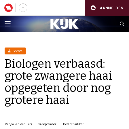
AANMELDEN
Science
Biologen verbaasd:
grote zwangere haai
opgegeten door nog
grotere haai
Marysa van den Berg
04 september
Deel dit artikel: