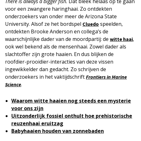
There is always a bigger fish.
Dat bleek helaas op te gaan
voor een zwangere haringhaai. Zo ontdekten
onderzoekers van onder meer de Arizona State
University. Alsof ze het bordspel
speelden,
Cluedo
ontdekten Brooke Anderson en collega’s de
waarschijnlijke dader van de moordpartij: de
,
witte haai
ook wel bekend als de mensenhaai. Zowel dader als
slachtoffer zijn grote haaien. En dus blijken de
roofdier-prooidier-interacties van deze vissen
ingewikkelder dan gedacht. Zo schrijven de
onderzoekers in het vaktijdschrift
Frontiers in Marine
.
Science
Waarom witte haaien nog steeds een mysterie
voor ons zijn
Uitzonderlijk fossiel onthult hoe prehistorische
reuzenhaai eruitzag
Babyhaaien houden van zonnebaden