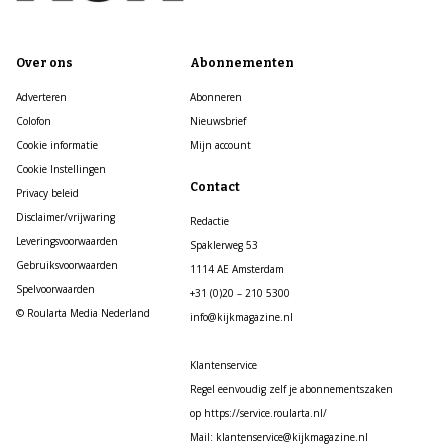
Over ons
Abonnementen
Adverteren
Abonneren
Colofon
Nieuwsbrief
Cookie informatie
Mijn account
Cookie Instellingen
Contact
Privacy beleid
Disclaimer/vrijwaring
Redactie
Leveringsvoorwaarden
Spaklerweg 53
Gebruiksvoorwaarden
1114 AE Amsterdam
Spelvoorwaarden
+31 (0)20 – 210 5300
© Roularta Media Nederland
info@kijkmagazine.nl
Klantenservice
Regel eenvoudig zelf je abonnementszaken
op https://service.roularta.nl/
Mail: klantenservice@kijkmagazine.nl