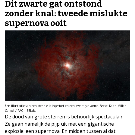
Dit zwarte gat ontstond
zonder knal: tweede mislukte
supernova ooit
Een illustratie van een ster die is ingestort en een zwart gat vormt. Beeld: Keith Miller,
Caltech/IPAC – SELab.
De dood van grote sterren is behoorlijk spectaculair.
Ze gaan namelijk de pijp uit met een gigantische
explosie: een supernova. En midden tussen al dat