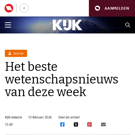
AANMELDEN
Science
Het beste
wetenschapsnieuws
van deze week
KIJK-redactie
13 februari 2026
Deel dit artikel:
15:00