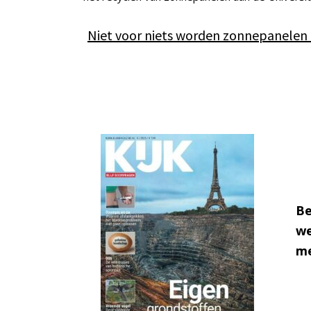
Niet voor niets worden zonnepanelen
Be
we
me