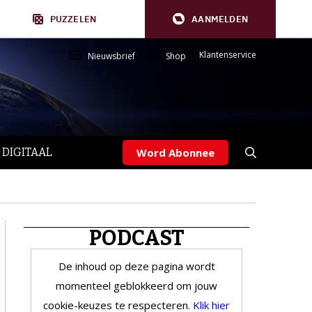
PUZZELEN
AANMELDEN
Klantenservice
Nieuwsbrief
Shop
 DIGITAAL
Word Abonnee
PODCAST
De inhoud op deze pagina wordt
momenteel geblokkeerd om jouw
cookie-keuzes te respecteren.
Klik hier