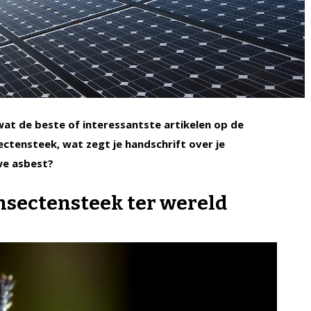
 wat de beste of interessantste artikelen op de
sectensteek, wat zegt je handschrift over je
uwe asbest?
nsectensteek ter wereld