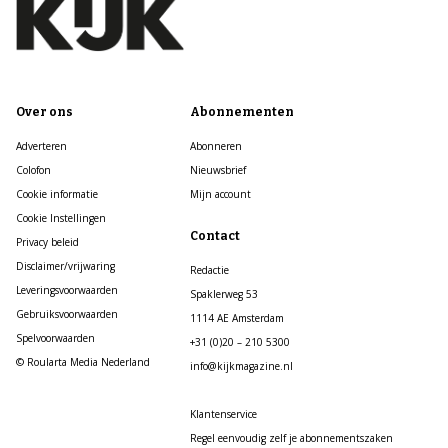
Over ons
Abonnementen
Adverteren
Abonneren
Colofon
Nieuwsbrief
Cookie informatie
Mijn account
Cookie Instellingen
Contact
Privacy beleid
Disclaimer/vrijwaring
Redactie
Leveringsvoorwaarden
Spaklerweg 53
Gebruiksvoorwaarden
1114 AE Amsterdam
Spelvoorwaarden
+31 (0)20 – 210 5300
© Roularta Media Nederland
info@kijkmagazine.nl
Klantenservice
Regel eenvoudig zelf je abonnementszaken