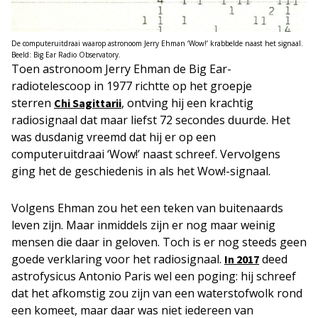
De computeruitdraai waarop astronoom Jerry Ehman ‘Wow!’ krabbelde naast het signaal.
Beeld: Big Ear Radio Observatory.
Toen astronoom Jerry Ehman de Big Ear-
radiotelescoop in 1977 richtte op het groepje
sterren
, ontving hij een krachtig
Chi Sagittarii
radiosignaal dat maar liefst 72 secondes duurde. Het
was dusdanig vreemd dat hij er op een
computeruitdraai ‘Wow!’ naast schreef. Vervolgens
ging het de geschiedenis in als het Wow!-signaal.
Volgens Ehman zou het een teken van buitenaards
leven zijn. Maar inmiddels zijn er nog maar weinig
mensen die daar in geloven. Toch is er nog steeds geen
goede verklaring voor het radiosignaal.
deed
In 2017
astrofysicus Antonio Paris wel een poging: hij schreef
dat het afkomstig zou zijn van een waterstofwolk rond
een komeet, maar daar was niet iedereen van