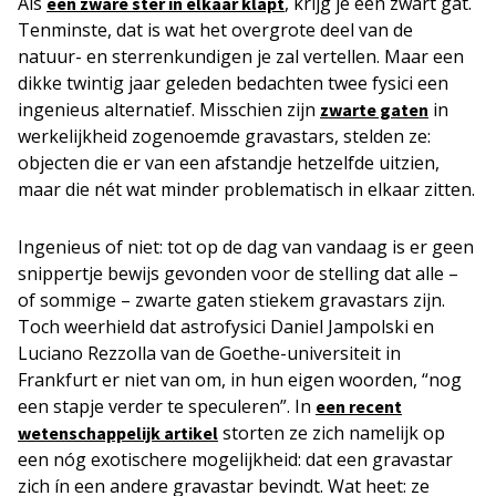
Als
, krijg je een zwart gat.
een zware ster in elkaar klapt
Tenminste, dat is wat het overgrote deel van de
natuur- en sterrenkundigen je zal vertellen. Maar een
dikke twintig jaar geleden bedachten twee fysici een
ingenieus alternatief. Misschien zijn
in
zwarte gaten
werkelijkheid zogenoemde gravastars, stelden ze:
objecten die er van een afstandje hetzelfde uitzien,
maar die nét wat minder problematisch in elkaar zitten.
Ingenieus of niet: tot op de dag van vandaag is er geen
snippertje bewijs gevonden voor de stelling dat alle –
of sommige – zwarte gaten stiekem gravastars zijn.
Toch weerhield dat astrofysici Daniel Jampolski en
Luciano Rezzolla van de Goethe-universiteit in
Frankfurt er niet van om, in hun eigen woorden, “nog
een stapje verder te speculeren”. In
een recent
storten ze zich namelijk op
wetenschappelijk artikel
een nóg exotischere mogelijkheid: dat een gravastar
zich ín een andere gravastar bevindt. Wat heet: ze