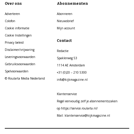
Over ons
Abonnementen
Adverteren
Abonneren
Colofon
Nieuwsbrief
Cookie informatie
Mijn account
Cookie Instellingen
Contact
Privacy beleid
Disclaimer/vrijwaring
Redactie
Leveringsvoorwaarden
Spaklerweg 53
Gebruiksvoorwaarden
1114 AE Amsterdam
Spelvoorwaarden
+31 (0)20 – 210 5300
© Roularta Media Nederland
info@kijkmagazine.nl
Klantenservice
Regel eenvoudig zelf je abonnementszaken
op https://service.roularta.nl/
Mail: klantenservice@kijkmagazine.nl