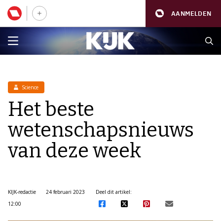
AANMELDEN
Science
Het beste
wetenschapsnieuws
van deze week
KIJK-redactie
24 februari 2023
Deel dit artikel:
12:00