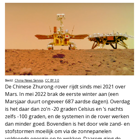
Beeld:
China News Service
,
CC BY 3.0
De Chinese Zhurong-rover rijdt sinds mei 2021 over
Mars. In mei 2022 brak de eerste winter aan (een
Marsjaar duurt ongeveer 687 aardse dagen). Overdag
is het daar dan zo’n -20 graden Celsius en ’s nachts
zelfs -100 graden, en de systemen in de rover werken
dan minder goed. Bovendien is het door vele zand- en
stofstormen moeilijk om via de zonnepanelen
voldoende energie op te wekken. Daarom ging de