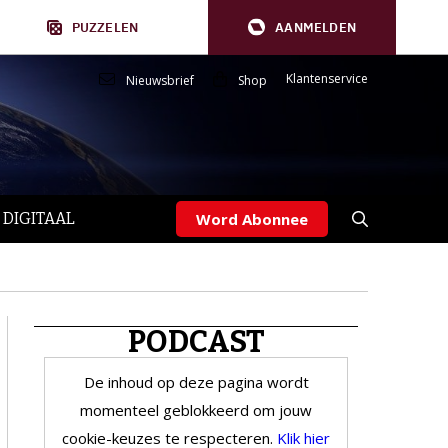
PUZZELEN
AANMELDEN
Klantenservice
Nieuwsbrief
Shop
 DIGITAAL
Word Abonnee
PODCAST
De inhoud op deze pagina wordt
momenteel geblokkeerd om jouw
cookie-keuzes te respecteren.
Klik hier