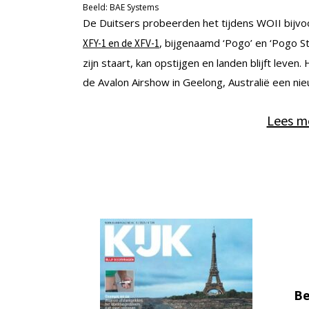
Beeld: BAE Systems
De Duitsers probeerden het tijdens WOII bijv
, bijgenaamd ‘Pogo’ en ‘Pogo St
XFY-1 en de XFV-1
zijn staart, kan opstijgen en landen blijft lev
de Avalon Airshow in Geelong, Australië een ni
Lees me
Be