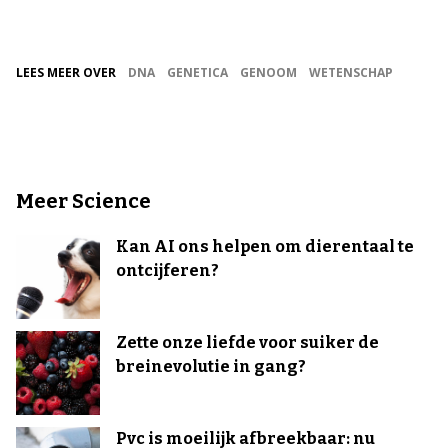
LEES MEER OVER
DNA
GENETICA
GENOOM
WETENSCHAP
Meer Science
Kan AI ons helpen om dierentaal te
ontcijferen?
Zette onze liefde voor suiker de
breinevolutie in gang?
Pvc is moeilijk afbreekbaar: nu