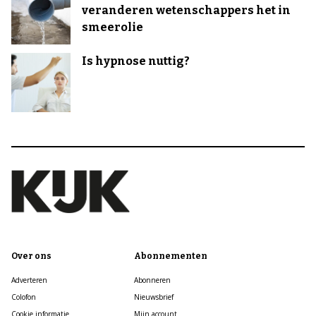
veranderen wetenschappers het in
smeerolie
Is hypnose nuttig?
Over ons
Abonnementen
Adverteren
Abonneren
Colofon
Nieuwsbrief
Cookie informatie
Mijn account