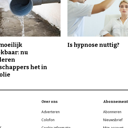
 moeilijk
Is hypnose nuttig?
kbaar: nu
deren
chappers het in
olie
Over ons
Abonnement
Adverteren
Abonneren
Colofon
Nieuwsbrief
r
Cookie informatie
Mijn account