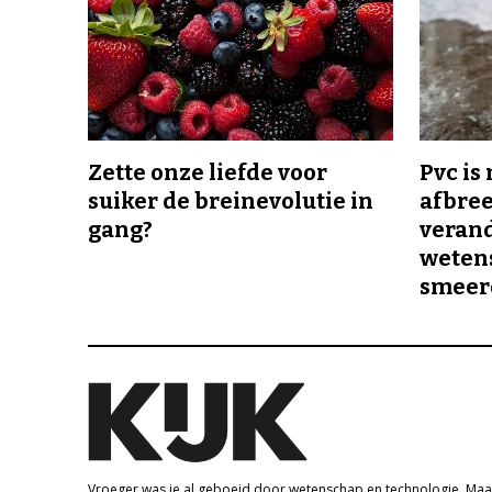
Zette onze liefde voor
Pvc is
suiker de breinevolutie in
afbree
gang?
veran
wetens
smeer
Vroeger was je al geboeid door wetenschap en technologie. Maa