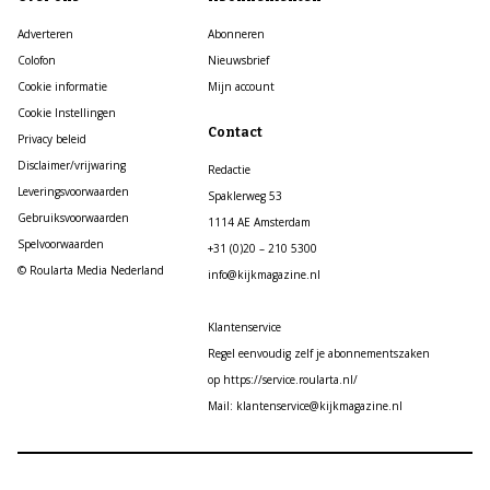
Adverteren
Abonneren
Colofon
Nieuwsbrief
Cookie informatie
Mijn account
Cookie Instellingen
Contact
Privacy beleid
Disclaimer/vrijwaring
Redactie
Leveringsvoorwaarden
Spaklerweg 53
Gebruiksvoorwaarden
1114 AE Amsterdam
Spelvoorwaarden
+31 (0)20 – 210 5300
© Roularta Media Nederland
info@kijkmagazine.nl
Klantenservice
Regel eenvoudig zelf je abonnementszaken
op https://service.roularta.nl/
Mail: klantenservice@kijkmagazine.nl