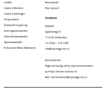
Colofon
Nieuwsbrief
Cookie informatie
Mijn account
Cookie Instellingen
Contact
Privacy beleid
Disclaimer/vrijwaring
Redactie
Leveringsvoorwaarden
Spaklerweg 53
Gebruiksvoorwaarden
1114 AE Amsterdam
Spelvoorwaarden
+31 (0)20 – 210 5300
© Roularta Media Nederland
info@kijkmagazine.nl
Klantenservice
Regel eenvoudig zelf je abonnementszaken
op https://service.roularta.nl/
Mail: klantenservice@kijkmagazine.nl
Roularta Media Nederland ©