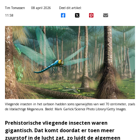
Tim Tomassen
08 april 2026
Deel dit artikel:
11:58
Vliegende insecten in het carboon hadden soms spanwijdtes van wel 70 centimeter, zoals
de libelachtige Meganeura. Beeld: Mark Garlick/Science Photo Library/Getty Images.
Prehistorische vliegende insecten waren
gigantisch. Dat komt doordat er toen meer
zuurstof in de lucht zat, zo luidt de algemeen