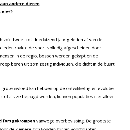
l aan andere dieren
 niet?
ch zo’n twee- tot drieduizend jaar geleden af van de
geleden raakte de soort volledig afgescheiden door
 mensen in de regio, bossen werden gekapt en de
p beren uit zo’n zestig individuen, die dicht in de buurt
grote invloed kan hebben op de ontwikkeling en evolutie
t of als ze bejaagd worden, kunnen populaties niet alleen
.
vanwege overbevissing. De grootste
eld fors gekrompen
door de kleinere zich konden blijven voortplanten.