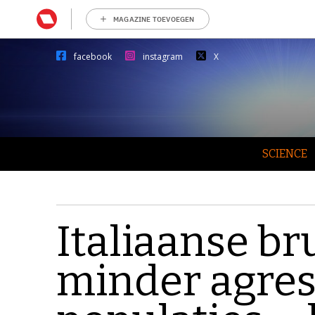
MAGAZINE TOEVOEGEN
facebook
instagram
X
SCIENCE
Italiaanse br
minder agres