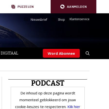
PUZZELEN
AANMELDEN
Klantenservice
Nieuwsbrief
Shop
 DIGITAAL
Word Abonnee
PODCAST
De inhoud op deze pagina wordt
momenteel geblokkeerd om jouw
cookie-keuzes te respecteren.
Klik hier