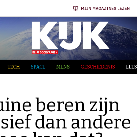
MIJN MAGAZINES LEZEN
TECH
SPACE
MENS
GESCHIEDENIS
LEES
uine beren zijn
sief dan andere