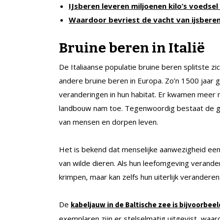
IJsberen leveren miljoenen kilo’s voedse
Waardoor bevriest de vacht van ijsberen
Bruine beren in Italië
De Italiaanse populatie bruine beren splitste zi
andere bruine beren in Europa. Zo’n 1500 jaar 
veranderingen in hun habitat. Er kwamen meer
landbouw nam toe. Tegenwoordig bestaat de groe
van mensen en dorpen leven.
Het is bekend dat menselijke aanwezigheid een 
van wilde dieren. Als hun leefomgeving verander
krimpen, maar kan zelfs hun uiterlijk veranderen
De
kabeljauw in de Baltische zee is bijvoorbe
exemplaren zijn er stelselmatig uitgevist, waar